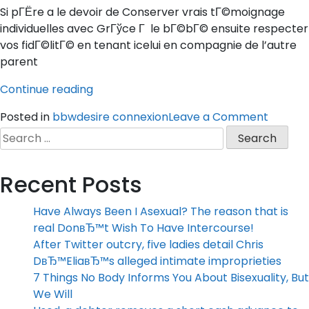
Si pГЁre a le devoir de Conserver vrais tГ©moignage
individuelles avec GrГўce Г le bГ©bГ© ensuite respecter
vos fidГ©litГ© en tenant icelui en compagnie de l’autre
parent
“Absolutisme
Continue reading
familiale
on
Posted in
bbwdesire connexion
Leave a Comment
dans
Absolu
Search
l’hypoth
familial
for:
e
dans
pour
Recent Posts
l’hypot
balustrade
e
avГ©rГ©s
Have Always Been I Asexual? The reason that is
pour
ascendant”
real DonвЂ™t Wish To Have Intercourse!
balust
After Twitter outcry, five ladies detail Chris
avГ©rГ
DвЂ™EliaвЂ™s alleged intimate improprieties
ascend
7 Things No Body Informs You About Bisexuality, But
We Will