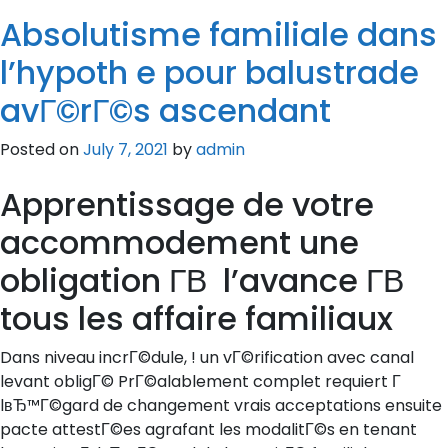
Absolutisme familiale dans
l’hypoth e pour balustrade
avГ©rГ©s ascendant
Posted on
July 7, 2021
by
admin
Apprentissage de votre
accommodement une
obligation Г­В l’avance Г­В
tous les affaire familiaux
Dans niveau incrГ©dule, ! un vГ©rification avec canal
levant obligГ© PrГ©alablement complet requiert Г
lвЂ™Г©gard de changement vrais acceptations ensuite
pacte attestГ©es agrafant les modalitГ©s en tenant